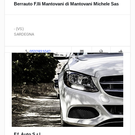
Berrauto F.lli Mantovani di Mantovani Michele Sas
- (VS)
SARDEGNA
0532831042
F.f. Auto S.r.l.