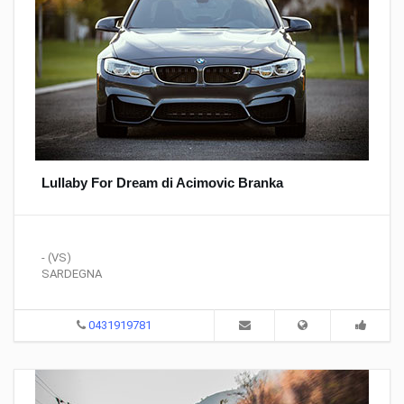
Lullaby For Dream di Acimovic Branka
- (VS)
SARDEGNA
0431919781