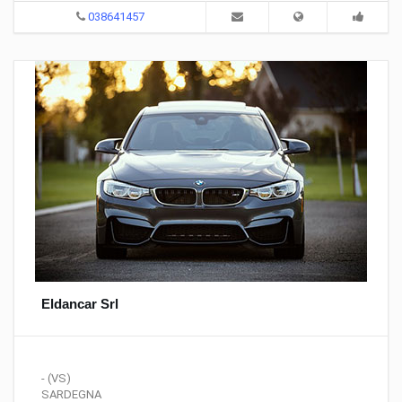
038641457
Eldancar Srl
- (VS)
SARDEGNA