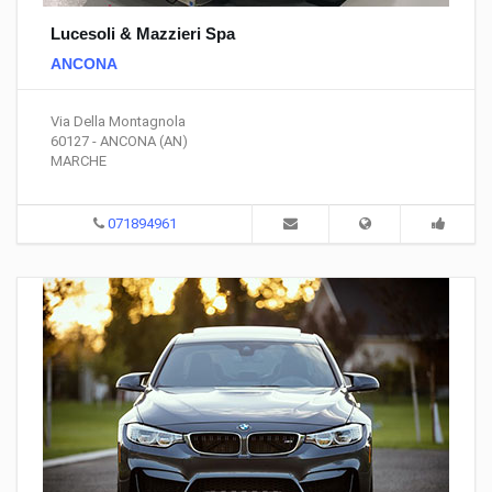
Lucesoli & Mazzieri Spa
ANCONA
Via Della Montagnola
60127 - ANCONA (AN)
MARCHE
071894961