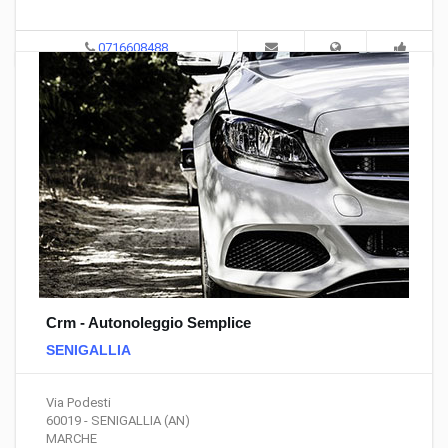
0716608488
Crm - Autonoleggio Semplice
SENIGALLIA
Via Podesti
60019 - SENIGALLIA (AN)
MARCHE